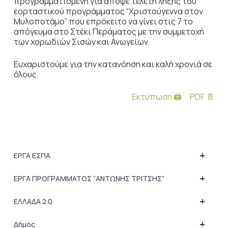
προγραμματισμένη για απόψε τελετή λήξης του
εορταστικού προγράμματος “Χριστούγεννα στον
Μυλοποτάμο” που επρόκειτο να γίνει στις 7 το
απόγευμα στο Στέκι Περάματος με την συμμετοχή
των χορωδιών Σισών και Ανωγείων.
Ευχαριστούμε για την κατανόηση και καλή χρονιά σε
όλους.
Εκτύπωση 🖨
PDF 📄
+
ΕΡΓΑ ΕΣΠΑ
+
ΕΡΓΑ ΠΡΟΓΡΑΜΜΑΤΟΣ “ΑΝΤΩΝΗΣ ΤΡΙΤΣΗΣ”
+
ΕΛΛΑΔΑ 2.0
+
Δήμος