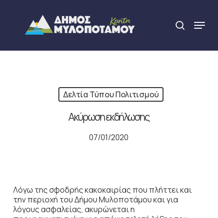
Skip
to
Menu
search
main
Close
content
Menu
Δελτία Τύπου Πολιτισμού
Ακύρωση εκδήλωσης
07/01/2020
Λόγω της σφοδρής κακοκαιρίας που πλήττει και
την περιοχή του Δήμου Μυλοποτάμου και για
λόγους ασφαλείας, ακυρώνεται η