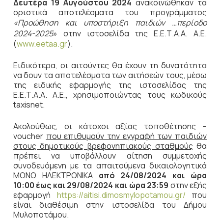
Δευτέρα 19 Αυγούστου 2024
ανακοινώθηκαν τα
οριστικά αποτελέσματα του προγράμματος
«Προώθηση και υποστήριξη παιδιών …περίοδο
2024-2025
» στην ιστοσελίδα της Ε.Ε.Τ.Α.Α. Α.Ε.
(
www.eetaa.gr
).
Ειδικότερα, οι αιτούντες θα έχουν τη δυνατότητα
να δουν τα αποτελέσματα των αιτήσεών τους, μέσω
της ειδικής εφαρμογής της ιστοσελίδας της
Ε.Ε.Τ.Α.Α. Α.Ε., χρησιμοποιώντας τους κωδικούς
taxisnet.
Ακολούθως, οι κάτοχοι αξίας τοποθέτησης –
voucher
που επιθυμούν την εγγραφή των παιδιών
στους δημοτικούς βρεφονηπιακούς σταθμούς
θα
πρέπει να υποβάλλουν αίτηση συμμετοχής
συνοδευόμενη με τα απαιτούμενα δικαιολογητικά
ΜΟΝΟ ΗΛΕΚΤΡΟΝΙΚΑ
από 24/08/2024 και ώρα
10:00 έως και 29/08/2024 και ώρα 23:59
στην εξής
εφαρμογή
https://aitisi.dimosmylopotamou.gr/
που
είναι διαθέσιμη στην ιστοσελίδα του Δήμου
Μυλοποτάμου.