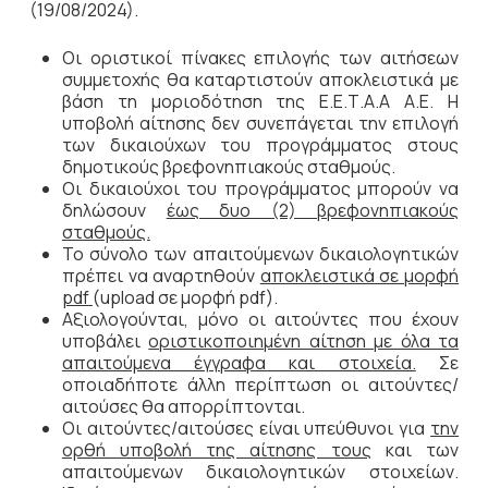
(19/08/2024).
Οι οριστικοί πίνακες επιλογής των αιτήσεων
συμμετοχής θα καταρτιστούν αποκλειστικά με
βάση τη μοριοδότηση της Ε.Ε.Τ.Α.Α Α.Ε. Η
υποβολή αίτησης δεν συνεπάγεται την επιλογή
των δικαιούχων του προγράμματος στους
δημοτικούς βρεφονηπιακούς σταθμούς.
Οι δικαιούχοι του προγράμματος μπορούν να
δηλώσουν
έως δυο (2) βρεφονηπιακούς
σταθμούς.
Το σύνολο των απαιτούμενων δικαιολογητικών
πρέπει να αναρτηθούν
αποκλειστικά σε μορφή
pdf
(upload σε μορφή pdf).
Αξιολογούνται, μόνο οι αιτούντες που έχουν
υποβάλει
οριστικοποιημένη αίτηση με όλα τα
απαιτούμενα έγγραφα και στοιχεία.
Σε
οποιαδήποτε άλλη περίπτωση οι αιτούντες/
αιτούσες θα απορρίπτονται.
Οι αιτούντες/αιτούσες είναι υπεύθυνοι για
την
ορθή υποβολή της αίτησης τους
και των
απαιτούμενων δικαιολογητικών στοιχείων.