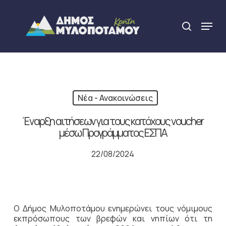
Skip
to
Menu
search
main
Close
content
Menu
Νέα - Ανακοινώσεις
Έναρξη αιτήσεων για τους κατόχους voucher
μέσω Προγράμματος ΕΣΠΑ
22/08/2024
Ο Δήμος Μυλοποτάμου ενημερώνει τους νόμιμους
εκπρόσωπους των βρεφών και νηπίων ότι τη