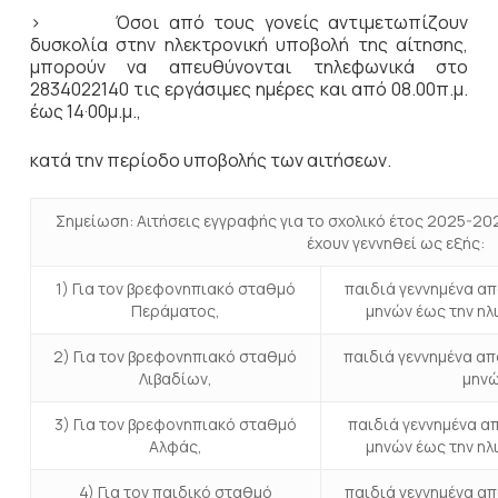
> Όσοι από τους γονείς αντιμετωπίζουν
δυσκολία στην ηλεκτρονική υποβολή της αίτησης,
μπορούν να απευθύνονται τηλεφωνικά στο
2834022140 τις εργάσιμες ημέρες και από 08.00π.μ.
έως 14·00μ.μ.,
κατά την περίοδο υποβολής των αιτήσεων.
Σημείωση: Αιτήσεις εγγραφής για το σχολικό έτος 2025-20
έχουν γεννηθεί ως εξής:
1) Για τον βρεφονηπιακό σταθμό
παιδιά γεννημένα απ
Περάματος,
μηνών έως την ηλ
2) Για τον βρεφονηπιακό σταθμό
παιδιά γεννημένα απ
Λιβαδίων,
μηνώ
3) Για τον βρεφονηπιακό σταθμό
παιδιά γεννημένα απ
Αλφάς,
μηνών έως την ηλ
4) Για τον παιδικό σταθμό
παιδιά γεννημένα απ