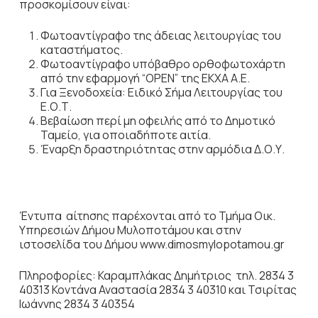
προσκομίσουν είναι:
Φωτοαντίγραφο της άδειας λειτουργίας του
καταστήματος.
Φωτοαντίγραφο υπόβαθρο ορθοφωτοχάρτη
από την εφαρμογή “OPEN” της ΕΚΧΑ Α.Ε.
Για Ξενοδοχεία: Ειδικό Σήμα Λειτουργίας του
Ε.Ο.Τ.
Βεβαίωση περί μη οφειλής από το Δημοτικό
Ταμείο, για οποιαδήποτε αιτία.
Έναρξη δραστηριότητας στην αρμόδια Δ.Ο.Υ.
Έντυπα αίτησης παρέχονται από το Τμήμα Οικ.
Υπηρεσιών Δήμου Μυλοποτάμου και στην
ιστοσελίδα του Δήμου
www.dimosmylopotamou.gr
Πληροφορίες: Καραμπλάκας Δημήτριος τηλ. 2834 3
40313 Κοντάνα Αναστασία 2834 3 40310 και Τσιρίτας
Ιωάννης 2834 3 40354