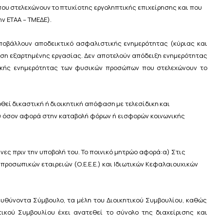
που
στελεχώνουν
το
πτυχίο
της εργοληπτικής επιχείρησης και που
ν ΕΤΑΑ –
ΤΜΕΔΕ).
υποβάλλουν αποδεικτικό ασφαλιστικής ενημερότητας
(κύριας και
έση εξαρτημένης
εργασίας. Δεν αποτελούν
απόδειξη ενημερότητας
κής ενημερότητας των φυσικών
προσώπων
που
στελεχώνουν το
οθεί
δικαστική
ή
διοικητική
απόφαση
με
τελεσίδικη
και
υ όσον αφορά στην καταβολή φόρων ή εισφορών
κοινωνικής
ήνες πριν την υποβολή του. Το ποινικό μητρώο αφορά:
α) Στις
προσωπικών εταιρειών (Ο.Ε.Ε.Ε.) και Ιδιωτικών
Κεφαλαιουχικών
ευθύνοντα
Σύμβουλο,
τα
μέλη
του
Διοικητικού
Συμβουλίου, καθώς
ικού Συμβουλίου έχει ανατεθεί το
σύνολο
της
διαχείρισης
και