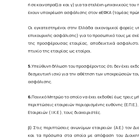
ή
σε
κοινοπραξία
και
γ)
για
τα
στελέχη-μηχανικούς
του
έχουν υποχρέωση ασφάλισης στον eΕΦΚΑ (τομέας πρώη
Οι εγκατεστημένοι στην Ελλάδα οικονομικοί φορείς 
επικουρικής ασφάλισης) για το προσωπικό τους με σχ
της προσφέρουσας εταιρίας, αποδεικτικά
ασφαλιστι
πτυχίο
της
εταιρίας
ως
εταίροι.
5.
Υπεύθυνη
δήλωση
του
προσφέροντος
ότι
δεν
έχει
εκδ
δεσμευτική ισχύ για την αθέτηση των υποχρεώσεών το
ασφάλισης.
6.
Ποινικό Μητρώο το οποίο να έχει εκδοθεί έως τρεις μ
περιπτώσεις εταιρειών περιορισμένης ευθύνης (Ε.Π.Ε.), 
Εταιρειών
(
Ι.Κ.Ε
),
τους
διαχειριστές.
β)
Στις
περιπτώσεις
ανωνύμων
εταιρειών
(Α.Ε.)
τον
Δι
και τα πρόσωπα στα οποία με απόφαση του Διοικητ