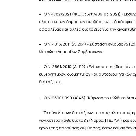
–
Ο Ν.4782/2021 (Φ.Ε.Κ.36/τ.Α/09-03-2021) «Εκ
πλαισίου των δημοσίων συμβάσεων, ειδικότερες 
ασφάλειας
και
άλλες
διατάξεις
για
την
ανάπτυξη
–
Ο
Ν.
4013/2011
(Α’
204)
«Σύσταση
ενιαίας
Ανεξά
Μητρώου
Δημοσίων
Συμβάσεων».
–
Ο Ν. 3861/2010 (Α’ 112) «Ενίσχυση της διαφάν
κυβερνητικών, διοικητικών και αυτοδιοικητικών 
διατάξεις».
–
Ο
Ν.
2690/1999
(Α’
45)
“Κύρωση
του
Κώδικα
Διοι
–
Το σύνολο των διατάξεων του ασφαλιστικού, ερ
γενικότερα κάθε διάταξη (Νόμος, Π.Δ., Υ.Α.) και 
έργου της
παρούσας
σύμβασης,
έστω
και αν
δεν
α