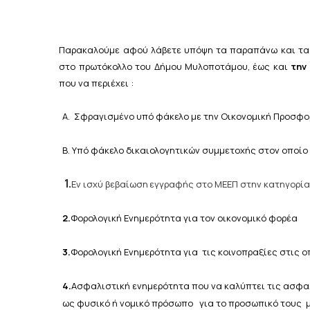
Παρακαλούμε αφού λάβετε υπόψη τα παραπάνω και τα
στο πρωτόκολλο του Δήμου Μυλοποτάμου, έως και
την
που να περιέχει :
Α. Σφραγισμένο υπό φάκελο με την Οικονομική Προσφο
Β.
Υπό
φάκελο
δικαιολογητικών
συμμετοχής
στον
οποίο
1.
Εν
ισχύ
βεβαίωση
εγγραφής
στο
ΜΕΕΠ
στην
κατηγορία
2.
Φορολογική Ενημερότητα για τον οικονομικό φορέα
3.
Φορολογική Ενημερότητα για τις κοινοπραξίες στις ο
4.
Ασφαλιστική ενημερότητα που να καλύπτει τις ασφα
ως φυσικό ή νομικό πρόσωπο για το προσωπικό τους με