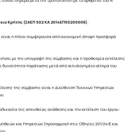
ς ισχύει σήμερα μετά την
τροποποίηση
με
το
άρθρο
50 του
Ν.
ρεια Κρήτης (ΣΑΕΠ 502 ΚΑ 2014ΕΠ50200006).
υ
είναι
η
πλέον
συμφέρουσα
από
οικονομική
άποψη
προσφορά
κινήσει με την υπογραφή της σύμβασης και η προθεσμία εκτέλεσης
ε δυνατότητα παράτασης μετά από αιτιολογημένο αίτημα
του
έλεσης της σύμβασης είναι η
Διεύθυνση
Τεχνικών
Υπηρεσιών
ου
αδικασία
της
απευθείας
ανάθεσης
και
την
εκτέλεση
του
έργου:
μηθειών
και
Υπηρεσιών
(προσαρμογή
στις
Οδηγίες
201/24/Ε
και
ύει.