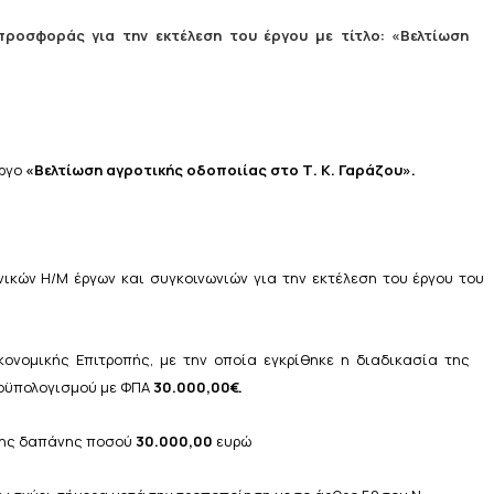
προσφοράς
για
την
εκτέλεση
του
έργου
με
τίτλο: «Βελτίωση
ργο
«
Βελτίωση αγροτικής οδοποιίας στο Τ. Κ. Γαράζου»
.
νικών Η/Μ έργων και συγκοινωνιών για την εκτέλεση του έργου του
ονομικής Επιτροπής, με την οποία εγκρίθηκε η
διαδικασία
της
οϋπολογισμού
με
ΦΠΑ
30.000,00€.
ης δαπάνης ποσού
30.000,00
ευρώ