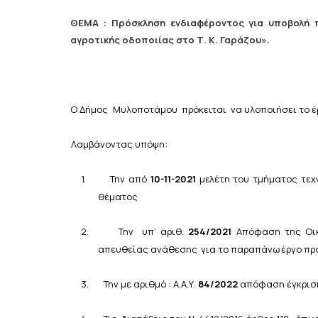
ΘΕΜΑ
:
Πρόσκληση
ενδιαφέροντος
για
υποβολή
αγροτικής οδοποιίας στο Τ. Κ. Γαράζου».
Ο Δήμος
Μυλοποτάμου
πρόκειται
να
υλοποιήσει
το
έ
Λαμβάνοντας υπόψη:
1.
Την
από
10-11-2021
μελέτη
του
τμήματος
τεχ
θέματος
2.
Την υπ’ αριθ.
254/2021
Απόφαση της Οικ
απευθείας
ανάθεσης
για
το
παραπάνω
έργο
πρ
3.
Την με αριθμό : Α.Α.Υ.
84/2022
απόφαση έγκρισ