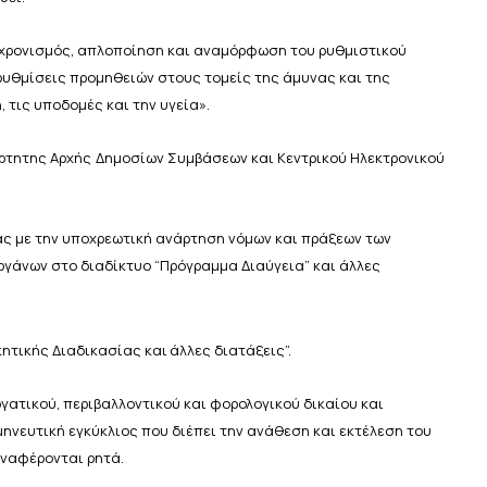
συγχρονισμός, απλοποίηση και αναμόρφωση του ρυθμιστικού
ρυθμίσεις προμηθειών στους τομείς της άμυνας και της
,
τις υποδομές
και την
υγεία».
ρτητης
Αρχής
Δημοσίων
Συμβάσεων
και
Κεντρικού
Ηλεκτρονικού
ειας με την υποχρεωτική ανάρτηση νόμων και πράξεων των
οργάνων στο διαδίκτυο “Πρόγραμμα Διαύγεια” και άλλες
κητικής
Διαδικασίας
και
άλλες
διατάξεις”.
γατικού, περιβαλλοντικού και φορολογικού δικαίου και
ερμηνευτική εγκύκλιος που διέπει την ανάθεση και εκτέλεση
του
ναφέρονται
ρητά.