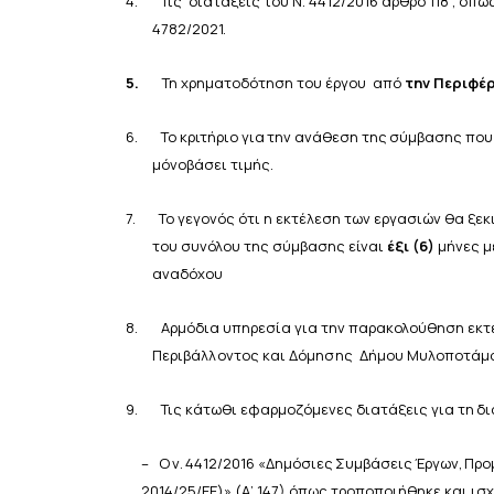
4.
Τις διατάξεις του Ν. 4412/2016 άρθρο 118 , όπω
4782/2021.
5.
Τη χρηματοδότηση του έργου
από
την Περιφέ
6.
Το κριτήριο
για
την
ανάθεση
της
σύμβασης
πο
μόνο
βάσει
τιμής.
7.
Το γεγονός ότι η εκτέλεση των εργασιών θα ξε
του
συνόλου της σύμβασης είναι
έξι (6)
μήνες μ
αναδόχου
8.
Αρμόδια υπηρεσία για την παρακολούθηση εκτ
Περιβάλλοντος και Δόμησης
Δήμου
Μυλοποτάμ
9.
Τις κάτωθι εφαρμοζόμενες διατάξεις για
τη
δι
–
Ο
ν.
4412/2016
«Δημόσιες
Συμβάσεις
Έργων,
Προ
2014/25/ΕΕ)»
(Α’
147) όπως τροποποιήθηκε και ισχ