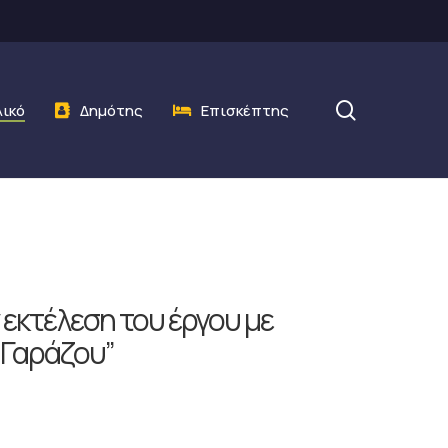
search
λικό
Δημότης
Επισκέπτης
εκτέλεση του έργου με
. Γαράζου”