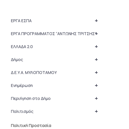
+
ΕΡΓΑ ΕΣΠΑ
+
ΕΡΓΑ ΠΡΟΓΡΑΜΜΑΤΟΣ “ΑΝΤΩΝΗΣ ΤΡΙΤΣΗΣ”
+
ΕΛΛΑΔΑ 2.0
+
Δήμος
+
Δ.Ε.Υ.Α. ΜΥΛΟΠΟΤΑΜΟΥ
+
Ενημέρωση
+
Περιήγηση στο Δήμο
+
Πολιτισμός
Πολιτική Προστασία