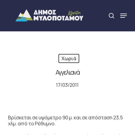
Skip
to
Menu
search
main
Close
content
Menu
Χωριά
Αγγελιανά
17/03/2011
Βρίσκεται σε υψόμετρο 90 μ. και σε απόσταση 23,5
χλμ. από το Ρέθυμνο.