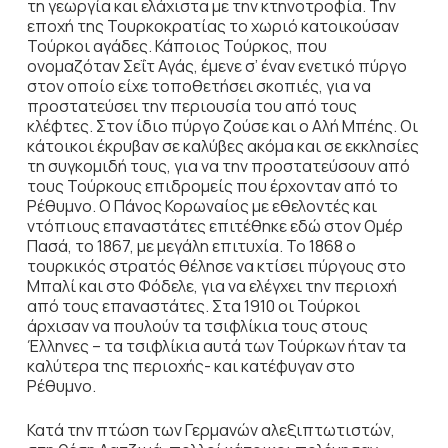
τη γεωργία και ελάχιστα με την κτηνοτροφία. Την
εποχή της Τουρκοκρατίας το χωριό κατοικούσαν
Τούρκοι αγάδες. Κάποιος Τούρκος, που
ονομαζόταν Σεΐτ Αγάς, έμενε σ’ έναν ενετικό πύργο
στον οποίο είχε τοποθετήσει σκοπιές, για να
προστατεύσει την περιουσία του από τους
κλέφτες. Στον ίδιο πύργο ζούσε και ο Αλή Μπέης. Οι
κάτοικοι έκρυβαν σε καλύβες ακόμα και σε εκκλησίες
τη συγκομιδή τους, για να την προστατεύσουν από
τους Τούρκους επιδρομείς που έρχονταν από το
Ρέθυμνο. Ο Πάνος Κορωναίος με εθελοντές και
ντόπιους επαναστάτες επιτέθηκε εδώ στον Ομέρ
Πασά, το 1867, με μεγάλη επιτυχία. Το 1868 ο
τουρκικός στρατός θέλησε να κτίσει πύργους στο
Μπαλί και στο Φόδελε, για να ελέγχει την περιοχή
από τους επαναστάτες. Στα 1910 οι Τούρκοι
άρχισαν να πουλούν τα τσιφλίκια τους στους
Έλληνες – τα τσιφλίκια αυτά των Τούρκων ήταν τα
καλύτερα της περιοχής- και κατέφυγαν στο
Ρέθυμνο.
Κατά την πτώση των Γερμανών αλεξιπτωτιστών,