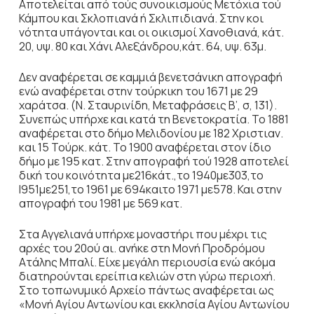
Αποτελείται από τούς συνοικισμούς Μετόχια τού
Κάμπου και Σκλοπιανά ή Σκλιπιδιανά. Στην κοι
νότητα υπάγονται και οι οικισμοί Χανοθιανά, κάτ.
20, υψ. 80 και Χάνι Αλεξάνδρου,κάτ. 64, υψ. 63μ.
Δεν αναφέρεται σε καμμιά βενετσάνικη απογραφή
ενώ αναφέρεται στην τούρκικη του 1671 με 29
χαράτσα. (Ν. Σταυρινίδη, Μεταφράσεις B’, σ, 131).
Συνεπώς υπήρχε και κατά τη Βενετοκρατία. To 1881
αναφέρεται στο δήμο Μελιδονίου με 182 Χριστιαν.
και 15 Τούρκ. κάτ. To 1900 αναφέρεται στον ίδιο
δήμο με 195 κατ. Στην απογραφή τού 1928 αποτελεί
δική του κοινότητα με216κάτ.,το 1940με303,το
Ι951με251,το 1961 με 694καιτο 1971 με578. Και στην
απογραφή του 1981 με 569 κατ.
Στα Αγγελιανά υπήρχε μοναστήρι που μέχρι τις
αρχές του 20ού αι. ανήκε στη Μονή Προδρόμου
Ατάλης Μπαλί. Είχε μεγάλη περιουσία ενώ ακόμα
διατηρούνται ερείπια κελιών στη γύρω περιοχή.
Στο τοπωνυμικό Αρχείο πάντως αναφέρεται ως
«Μονή Αγίου Αντωνίου και εκκλησία Αγίου Αντωνίου