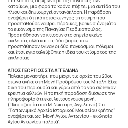
σπηλιά που, σύμφωνα με τις διηγήσεις των
κατοίκων, μια φορά το χρόνο πέφτει μια αχτίδα του
ήλιου και δημιουργεί αντανάκλαση. Η παράδοση
αναφέρει ότι κάποιος κυνηγός τη στιγμή που
προσπαθούσε να βρει πέρδικες, βρήκε σ’ ένα βάτο
το εικόνισμα της Παναγίας Περδικοπούλας.
Προσπάθησαν να κτίσουν στο σημείο εκείνο
εκκλησία, αλλά και τις δύο φορές που
προσπάθησαν έγιναν οι δύο παγκόσμιοι πόλεμοι
και έτσι εγκαταλείφθηκε η ιδέα του κτίσματος της
εκκλησίας.
ΑΓΙΟΣ ΓΕΩΡΓΙΟΣ ΣΤΑ ΑΓΓΕΛΙΑΝΑ
Παλαιό μοναστήρι, που μέχρι τις αρχές του 20ου
αιώνα ανήκε στη Μονή Προδρόμου του Μπαλή. Είχε
δική του περιουσία και γύρω από το ναό σώθηκαν
ερείπια κελλιών. Η τοπική παράδοση διέσωσε την
πληροφορία ότι εκεί λειτουργούσε μονή.
(Πληροφορία από Μ. Νύκταρη, Αγγελιανά) Στο
“Tοπωνυμικό Αρχείο Ιστορικού Μουσείου Κρήτης”
αναφέρεται ως “Μονή Άγίου Αντωνίου – εκκλησία
Αγίου Αντωνίου παλαιά”.