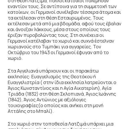
στη θέση Λατζιμά, πολλοί κάτοικοι πολέμησαν
εναντίον τους. Σε αντίποινα για τη συμμετοχή των
κατοίκων, οι Γερμανοί συνέλεβαν τέσσερα άτομα και
τα εκτέλεσαν στη θέση Εσταυρωμένος. Τους
εκτέλεσαν μετά από μια βδομάδα, αφού τους έβαλαν
και άνοιξαν λάκκους, μέσα στους οποίους τους
έριξαν πυροβολώντας τους. Στη συνέχεια οι
Γερμανοί κατέλαβαν το χωριό και συχνά έστελναν
χωριανούς στο Τυμπάκι για αγγαρείες. Τον
Οκτώβριο του 1943 οι Γερμανοί έφυγαν από το
χωριό.
Στα Αγγελιανά υπάρχουν και οι παρακάτω
εκκλησίες: Ευαγγελισμός της Θεοτόκου ή
Ευαγγελιστρία ( στην ίδια εκκλησία λατρεύονται ο
Άγιος Κωνσταντίνος και η Αγία Αικατερίνη), Αγία
Τριάδα (1832) στη θέση Σκλοπιανά, Άγιος Ιωάννης
(1842), Άγιος Αντώνιος με αξιόλογες
τοιχογραφίες(ο οποίος και ανήκει στη μονή
Αττάλης στο Μπαλί).
Στο χωριό στην τοποθεσία Λατζιμά υπάρχει μια