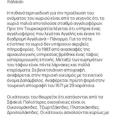
παλαιά»
Η πιθανότερη εκδοχή για την προέλευση του
ονόματος του χωριού είναι από το γεγονός ότι το
χωριό παλιά αποτελούσε σταθμό αγγελιοφόρων.
Πριν την Τουρκοκρατία λέγεται ότι υπήρχε ένας
αγγελιοφόρος που λεγόταν Αγγελής και έκανε τη
διαδρομή Αγγελιανά – Πάνορμο. Για το πότε
κτίστηκε το χωριό δεν υπάρχουν ακριβείς
πληροφορίες. Το 1983 από ανασκαφές της
αρχαιολογικής υπηρεσίας βρέθηκε ένας τάφος
υστερομινωικής εποχής. Μεταξύ των ευρημάτων
του τάφου είναι πέντε λάρνακες και πολλά
κτερίσματα. Σε βενετσιάνικη απογραφή,
αναφέρεται στην περιοχή οικισμός με το ενετικό
όνομα Δαλάμβελος. Αναφέρεται πρώτη φορά στην
τουρκική απογραφή του 1671 με 29 χαράτσια.
Οι κάτοικοι του θεωρείτε ότι κατάγονται από τα
Σφακιά. Παλιότερες οικογένειες είναι οι
Οικονομάκηδες, Τζωρτζάκηδες, Πλατοκάκηδες,
Δροσουλάκηδες. Οι κάτοικοι ασχολούνται κυρίως με