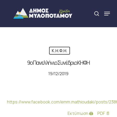
Skip
to
Menu
search
main
Close
content
Menu
Κ.Η.Φ.Η.
9ο Πανελλήνιο Συνέδριο ΚΗΦΗ
19/12/2019
https://www.facebook.com/emm.mathioudaki/posts/23
Εκτύπωση 🖨
PDF 📄