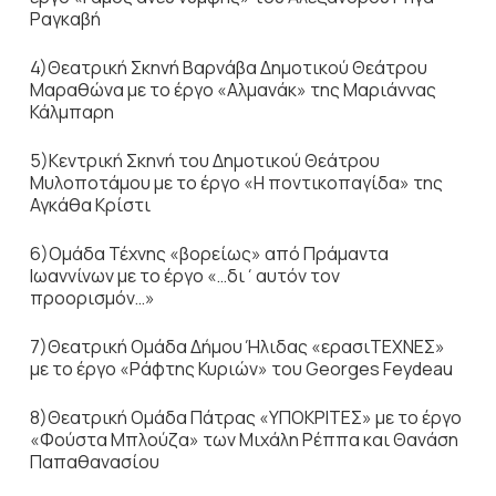
Ραγκαβή
4)Θεατρική Σκηνή Βαρνάβα Δημοτικού Θεάτρου
Μαραθώνα με το έργο «Αλμανάκ» της Μαριάννας
Κάλμπαρη
5)Κεντρική Σκηνή του Δημοτικού Θεάτρου
Μυλοποτάμου με το έργο «Η ποντικοπαγίδα» της
Αγκάθα Κρίστι
6)Ομάδα Τέχνης «βορείως» από Πράμαντα
Ιωαννίνων με το έργο «…δι΄αυτόν τον
προορισμόν…»
7)Θεατρική Ομάδα Δήμου Ήλιδας «ερασιΤΕΧΝΕΣ»
με το έργο «Ράφτης Κυριών» του Georges Feydeau
8)Θεατρική Ομάδα Πάτρας «ΥΠΟΚΡΙΤΕΣ» με το έργο
«Φούστα Μπλούζα» των Μιχάλη Ρέππα και Θανάση
Παπαθανασίου