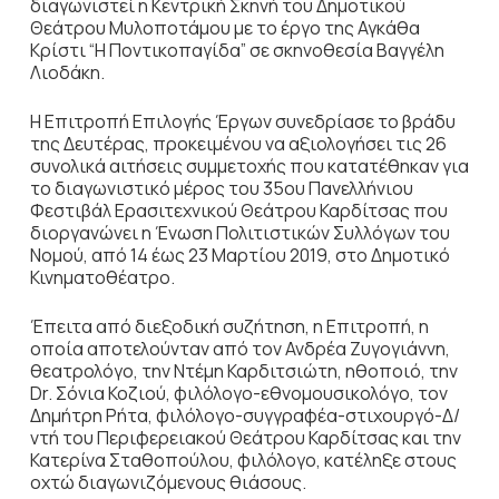
διαγωνιστεί η Κεντρική Σκηνή του Δημοτικού
Θεάτρου Μυλοποτάμου με το έργο της Αγκάθα
Κρίστι “Η Ποντικοπαγίδα” σε σκηνοθεσία Βαγγέλη
Λιοδάκη.
Η Επιτροπή Επιλογής Έργων συνεδρίασε το βράδυ
της Δευτέρας, προκειμένου να αξιολογήσει τις 26
συνολικά αιτήσεις συμμετοχής που κατατέθηκαν για
το διαγωνιστικό μέρος του 35ου Πανελλήνιου
Φεστιβάλ Ερασιτεχνικού Θεάτρου Καρδίτσας που
διοργανώνει η Ένωση Πολιτιστικών Συλλόγων του
Νομού, από 14 έως 23 Μαρτίου 2019, στο Δημοτικό
Κινηματοθέατρο.
Έπειτα από διεξοδική συζήτηση, η Επιτροπή, η
οποία αποτελούνταν από τον Ανδρέα Ζυγογιάννη,
θεατρολόγο, την Ντέμη Καρδιτσιώτη, ηθοποιό, την
Dr. Σόνια Κοζιού, φιλόλογο-εθνομουσικολόγο, τον
Δημήτρη Ρήτα, φιλόλογο-συγγραφέα-στιχουργό-Δ/
ντή του Περιφερειακού Θεάτρου Καρδίτσας και την
Κατερίνα Σταθοπούλου, φιλόλογο, κατέληξε στους
οχτώ διαγωνιζόμενους θιάσους.