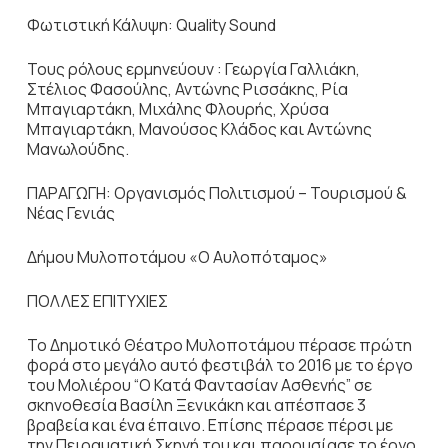
Φωτιστική Κάλυψη: Quality Sound
Τους ρόλους ερμηνεύουν : Γεωργία Γαλλιάκη,
Στέλιος Φασούλης, Αντώνης Ρισσάκης, Ρία
Μπαγιαρτάκη, Μιχάλης Φλουρής, Χρύσα
Μπαγιαρτάκη, Μανούσος Κλάδος και Αντώνης
Μανωλούδης.
ΠΑΡΑΓΩΓΗ: Οργανισμός Πολιτισμού – Τουρισμού &
Νέας Γενιάς
Δήμου Μυλοποτάμου «Ο Αυλοπόταμος»
ΠΟΛΛΕΣ ΕΠΙΤΥΧΙΕΣ
Το Δημοτικό Θέατρο Μυλοποτάμου πέρασε πρώτη
φορά στο μεγάλο αυτό φεστιβάλ το 2016 με το έργο
του Μολιέρου “Ο Κατά Φαντασίαν Ασθενής” σε
σκηνοθεσία Βασίλη Ξενικάκη και απέσπασε 3
βραβεία και ένα έπαινο. Επίσης πέρασε πέρσι με
την Πειραματική Σκηνή του και παρουσίασε το έργο