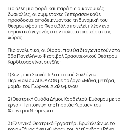
Για άλλη μια φορά, και παρά τις οικονομικές
δυσκολίες, οι συμμετοχές ξεπέρασαν κάθε
προσδοκία, αποδεικνύοντας τη δυναμική του
θεσμού αφού το Φεστιβάλ αποτελεί πλέον ένα
σημαντικό γεγονός στον πολιτιστικό χάρτη της
χώρας.
Πιο αναλυτικά, οι θίασοι που θα διαγωνιστούν στο
35ο Πανελλήνιο Φεστιβάλ Ερασιτεχνικού Θεάτρου
Καρδίτσας είναι οι εξής:
1)Κεντρική Σκηνή Πολιτιστικού Συλλόγου
Περιγιαλίου ΑΠΟΛΛΩΝ με το έργο «Μάνα, μητέρα,
μαμά» του Γιώργου Διαλεγμένου
2)Θεατρική Ομάδα Δήμου Κορδελιού-Ευόσμου με το
έργο «Η επίσκεψη της Γηραιάς Κυρίας» του
Φρήντριχ Ντύρενματ
3)Ελληνικό Θεατρικό Εργαστήρι Βρυξελλών με το
έργο «Γάμος άνευ νύμφης» του Αλέξανδρου Ρήγα