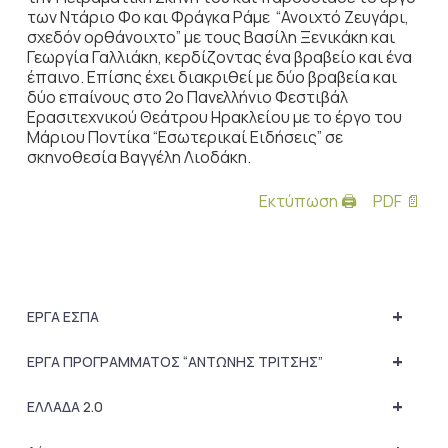
των Ντάριο Φο και Φράγκα Ράμε “Ανοιχτό Ζευγάρι,
σχεδόν ορθάνοιχτο” με τους Βασίλη Ξενικάκη και
Γεωργία Γαλλιάκη, κερδίζοντας ένα βραβείο και ένα
έπαινο. Επίσης έχει διακριθεί με δύο βραβεία και
δύο επαίνους στο 2ο Πανελλήνιο Φεστιβάλ
Ερασιτεχνικού Θεάτρου Ηρακλείου με το έργο του
Μάριου Ποντίκα “Εσωτερικαί Ειδήσεις” σε
σκηνοθεσία Βαγγέλη Λιοδάκη.
Εκτύπωση 🖨
PDF 📄
+
ΕΡΓΑ ΕΣΠΑ
+
ΕΡΓΑ ΠΡΟΓΡΑΜΜΑΤΟΣ “ΑΝΤΩΝΗΣ ΤΡΙΤΣΗΣ”
+
ΕΛΛΑΔΑ 2.0