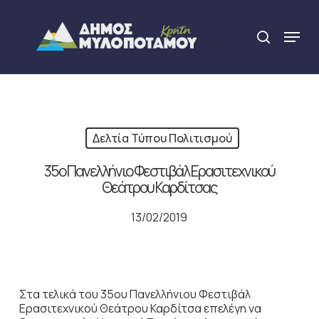
Skip
to
Menu
search
main
Close
content
Menu
Δελτία Τύπου Πολιτισμού
35ο Πανελλήνιο Φεστιβάλ Ερασιτεχνικού
Θεάτρου Καρδίτσας
13/02/2019
Στα τελικά του 35ου Πανελλήνιου Φεστιβάλ
Ερασιτεχνικού Θεάτρου Καρδίτσα επελέγη να