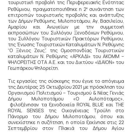
τουριστική προβολή της Περιφερειακής Ενότητας
Ρεθύμνου, πραγματοποιήθηκε η 2
συνάντηση των
η
επιτροπών τουριστικής προβολής και ανάπτυξης
των Δήμων Ρεθύμνης, Μυλοποτάμου, Αγ. Βασιλείου,
Αμαρίου και Ανωγείων με την συμμετοχή
εκπροσώπων του Συλλόγου Ξενοδόχων Ρεθύμνου,
του Συλλόγου Τουριστικών Πρακτόρων Ρεθύμνου,
της Ένωσης Τουριστικών Καταλυμάτων Ν. Ρεθύμνης
“Ο Ξένιος Ζευς”, της Ομοσπονδίας Τουριστικών
καταλυμάτων Ν. Ρεθύμνης «ΑΡΚΑΔΙ» του ΑΚΟΜΜ –
ΨΗΛΟΡΕΙΤΗΣ ΟΤΑ Α.Ε. και του Δικτύου «ΙΔΑΙΟΝ» του
Γεωπάρκου Ψηλορείτη.
Τις εργασίες της σύσκεψης που έγινε το απόγευμα
της Δευτέρας 25 Οκτωβρίου 2021 με πρόσκληση του
Οργανισμού Πολιτισμού – Τουρισμού & Νέας Γενιάς
Δήμου Μυλοποτάμου «Ο Αυλοπόταμος»,
φιλοξένησαν τα ξενοδοχεία ROYAL BLUE και THE
ROYAL SENSES της Οικογένειας Τρούλη στο
Πάνορμο του Δήμου Μυλοποτάμου, όπου και
συνεχίστηκε η συζήτηση, η οποία ξεκίνησε στις 22
Σεπτεμβρίου στον Πλακιά του Δήμου Αγίου