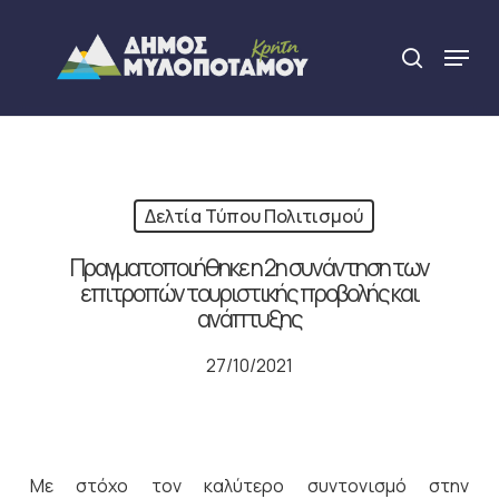
Skip
to
Menu
search
main
Close
content
Menu
Δελτία Τύπου Πολιτισμού
Πραγματοποιήθηκε η 2η συνάντηση των
επιτροπών τουριστικής προβολής και
ανάπτυξης
27/10/2021
Με στόχο τον καλύτερο συντονισμό στην