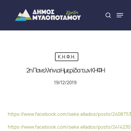
Skip
to
Menu
search
main
Close
content
Menu
Κ.Η.Φ.Η.
2η Πανελλήνια Ημερίδα των ΚΗΦΗ
19/12/2019
https://www.facebook.com/seke.ellados/posts/24087
https://www.facebook.com/seke.ellados/posts/241423