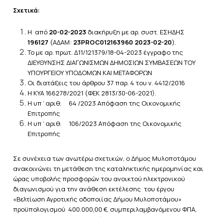
Σχετικά:
Η από
20-02-2023
διακήρυξη με αρ. συστ. ΕΣΗΔΗΣ
196127
(ΑΔΑΜ:
23PROC012163960 2023-02-20
).
Το με αρ. πρωτ. Δ11/121379/18-04-2023 έγγραφο της
ΔΙΕΥΘΥΝΣΗΣ ΔΙΑΓΩΝΙΣΜΩΝ ΔΗΜΟΣΙΩΝ ΣΥΜΒΑΣΕΩΝ ΤΟΥ
ΥΠΟΥΡΓΕΙΟΥ ΥΠΟΔΟΜΩΝ ΚΑΙ ΜΕΤΑΦΟΡΩΝ
Οι διατάξεις του άρθρου 37 παρ. 4 του ν. 4412/2016
Η ΚΥΑ 166278/2021 (ΦΕΚ 2813/30-06-2021).
Η υπ΄αριθ. 64 /2023 Απόφαση της Οικονομικής
Επιτροπής
Η υπ΄αριθ. 106/2023 Απόφαση της Οικονομικής
Επιτροπής
Σε
συνέχεια των ανωτέρω σχετικών, ο Δήμος Μυλοποτάμου
ανακοινώνει τη μετάθεση της καταληκτικής ημερομηνίας και
ώρας υποβολής προσφορών του ανοικτού ηλεκτρονικού
διαγωνισμού για την ανάθεση εκτέλεσης του έργου
«Βελτίωση Αγροτικής οδοποιίας Δήμου Μυλοποτάμου»
προϋπολογισμού 400.000,00 €, συμπεριλαμβανόμενου ΦΠΑ,