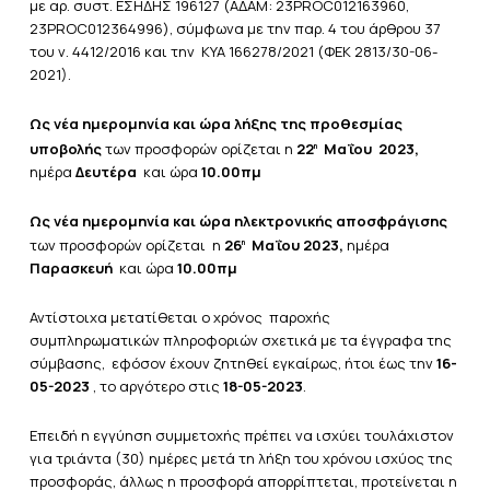
με αρ. συστ. ΕΣΗΔΗΣ 196127 (ΑΔΑΜ: 23PROC012163960,
23PROC012364996), σύμφωνα με την παρ. 4 του άρθρου 37
του ν. 4412/2016 και την ΚΥΑ 166278/2021 (ΦΕΚ 2813/30-06-
2021).
Ως νέα ημερομηνία
και ώρα λήξης της προθεσμίας
υποβολής
των προσφορών ορίζεται η
22
Μαΐου 2023,
η
ημέρα
Δευτέρα
και ώρα
10.00πμ
Ως νέα ημερομηνία και ώρα ηλεκτρονικής αποσφράγισης
των προσφορών ορίζεται η
26
Μαΐου 2023,
ημέρα
η
Παρασκευή
και ώρα
10.00πμ
Αντίστοιχα μετατίθεται ο χρόνος παροχής
συμπληρωματικών πληροφοριών σχετικά με τα έγγραφα της
σύμβασης, εφόσον έχουν ζητηθεί εγκαίρως, ήτοι έως την
16-
05-2023
, το αργότερο στις
18-05-2023
.
Επειδή η εγγύηση συμμετοχής πρέπει να ισχύει τουλάχιστον
για τριάντα (30) ημέρες μετά τη λήξη του χρόνου ισχύος της
προσφοράς, άλλως η προσφορά απορρίπτεται, προτείνεται η