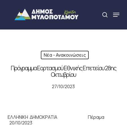
Skip
to
Menu
search
main
Close
content
Menu
Νέα - Ανακοινώσεις
Πρόγραμμα Εορτασμού Εθνικής Επετείου 28ης
Οκτωβρίου
27/10/2023
ΕΛΛΗΝΙΚΗ ΔΗΜΟΚΡΑΤΙΑ Πέραμα
20/10/2023