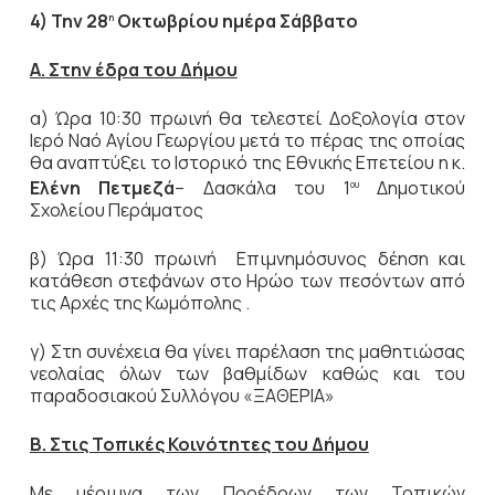
4) Την 28
Οκτωβρίου ημέρα Σάββατο
η
Α. Στην έδρα του Δήμου
α)
Ώρα 10:30 πρωινή θα τελεστεί Δοξολογία στον
Ιερό Ναό Αγίου Γεωργίου μετά το πέρας της οποίας
θα αναπτύξει το Ιστορικό της Εθνικής Επετείου η κ.
Ελένη Πετμεζά
– Δασκάλα του 1
Δημοτικού
ου
Σχολείου Περάματος
β) Ώρα 11:30 πρωινή Επιμνημόσυνος δέηση και
κατάθεση στεφάνων στο Ηρώο των πεσόντων από
τις Αρχές της Κωμόπολης .
γ) Στη συνέχεια θα γίνει παρέλαση της μαθητιώσας
νεολαίας όλων των βαθμίδων καθώς και του
παραδοσιακού Συλλόγου «ΞΑΘΕΡΙΑ»
Β. Στις Τοπικές Κοινότητες του Δήμου
Με μέριμνα των Προέδρων των Τοπικών