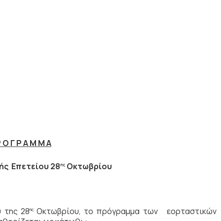
 Ο Γ Ρ Α Μ Μ Α
ής Επετείου 28
Οκτωβρίου
ης
 της 28
Οκτωβρίου, το πρόγραμμα των εορταστικών
ης