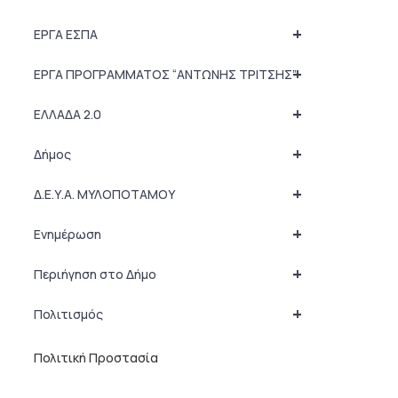
+
ΕΡΓΑ ΕΣΠΑ
+
ΕΡΓΑ ΠΡΟΓΡΑΜΜΑΤΟΣ “ΑΝΤΩΝΗΣ ΤΡΙΤΣΗΣ”
+
ΕΛΛΑΔΑ 2.0
+
Δήμος
+
Δ.Ε.Υ.Α. ΜΥΛΟΠΟΤΑΜΟΥ
+
Ενημέρωση
+
Περιήγηση στο Δήμο
+
Πολιτισμός
Πολιτική Προστασία