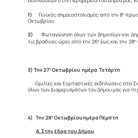
εκδηλώσεων στην Περιφέρεια του Δήμου μας, κ
1)
Γενικός σημαιοστολισμός από την 8
πρωιν
η
Οκτωβρίου
2)
Φωταγώγηση όλων των Δημοσίων και Δη
τις βραδινές ώρες από την 26
έως και την 28
η
η
3) Την 27
Οκτωβρίου ημέρα Τετάρτη
η
Ομιλίες και Εορταστικές εκδηλώσεις στα Σ
όλων των Διαμερισμάτων του Δήμου μας για τη 
4) Την 28
Οκτωβρίου ημέρα Πέμπτη
η
Α. Στην έδρα του Δήμου