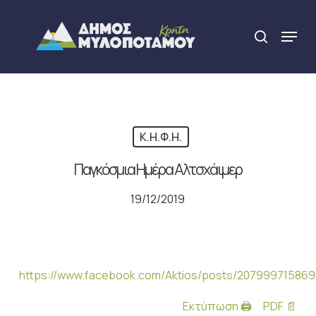
Skip
to
Menu
search
main
Close
content
Menu
Κ.Η.Φ.Η.
Παγκόσμια Ημέρα Αλτσχάιμερ
19/12/2019
https://www.facebook.com/Aktios/posts/20799971586
Εκτύπωση 🖨
PDF 📄