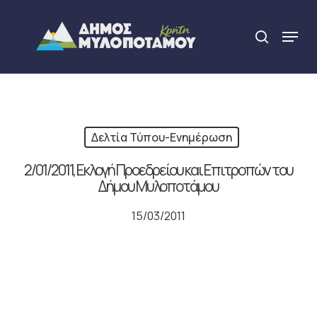
Skip
to
Menu
search
main
Close
content
Menu
Δελτία Τύπου-Ενημέρωση
2/01/2011, Εκλογή Προεδρείου και Επιτροπών του
Δήμου Μυλοποτάμου
15/03/2011