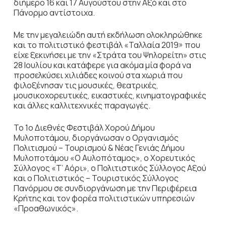
διήμερο 16 και 17 Αυγούστου στην Αξό και στο
Πάνορμο αντίστοιχα.
Με την μεγαλειώδη αυτή εκδήλωση ολοκληρώθηκε
και το πολιτιστικό φεστιβάλ «Ταλλαία 2019» που
είχε ξεκινήσει με την «Στράτα του Ψηλορείτη» στις
28 Ιουλίου και κατάφερε για ακόμα μία φορά να
προσελκύσει χιλιάδες κοινού στα χωριά που
φιλοξένησαν τις μουσικές, θεατρικές,
μουσικοχορευτικές, εικαστικές, κινηματογραφικές
και άλλες καλλιτεχνικές παραγωγές.
Το 1ο Διεθνές Φεστιβάλ Χορού Δήμου
Μυλοποτάμου, διοργάνωσαν ο Οργανισμός
Πολιτισμού – Τουρισμού & Νέας Γενιάς Δήμου
Μυλοποτάμου «Ο Αυλοπόταμος», ο Χορευτικός
Σύλλογος «Τ’ Αόρι», ο Πολιτιστικός Σύλλογος Αξού
και ο Πολιτιστικός – Τουριστικός Σύλλογος
Πανόρμου σε συνδιοργάνωση με την Περιφέρεια
Κρήτης και τον φορέα πολιτιστικών υπηρεσιών
«Προαθωνικός».