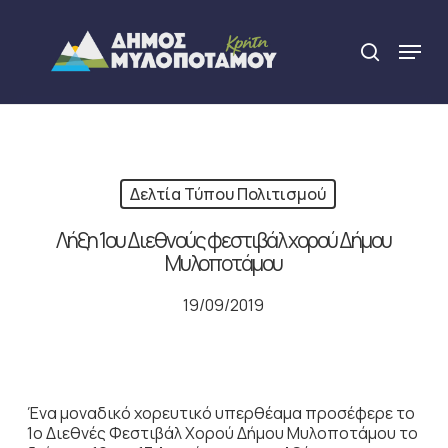
Skip
to
Menu
search
main
Close
content
Menu
Δελτία Τύπου Πολιτισμού
Λήξη 1ου Διεθνούς φεστιβάλ χορού Δήμου
Μυλοποτάμου
19/09/2019
Ένα μοναδικό χορευτικό υπερθέαμα προσέφερε το
1ο Διεθνές Φεστιβάλ Χορού Δήμου Μυλοποτάμου το