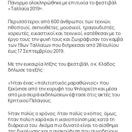
Πάνορμο ολοκληρώθηκε με επιτυχία το φεστιβάλ
«Ταλλαία 2019».
Περισσότεροι από 600 άνθρωποι των τεχνών,
ηθοποιοί, σκηνοθέτες, μουσικοί, τραγουδιστές,
χορευτές, εικαστικοί και τεχνικοί, κατέθεσαν με το
έργο τους την ψυχή τους και ζωγράφισαν τον καμβά
των 19ων Ταλλαίων που διήρκεσαν από 28 Ιουλίου
έως 17 Σεπτεμβρίου 2019.
Με την ευκαιρία λήξης του φεστιβάλ, ο κ. Κλάδος
δήλωσε τα εξής:
«Ήταν ένας «πολιτιστικός μαραθώνιος» που
ξεκίνησε από την κορυφή του Ψηλορείτη και μέσα
από μια σειρά εκδηλώσεων έφτασε στις ακτές του
Κρητικού Πελάγους.
Ήταν πολύς ο χρόνος, ήταν πολύς ο κόπος, όμως,
ήταν πολύ η χαρά και η ικανοποίηση μας κατά τη
διάρκεια του. Ακόμα πιο δυνατό είναι το αίσθημα
της δικαίωσης και η ανακούφιση που συνοδεύουν