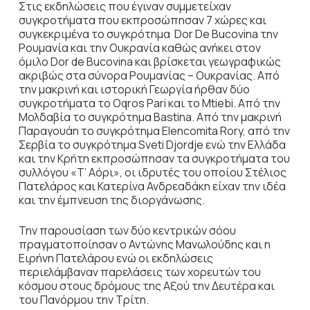
Στις εκδηλώσεις που έγιναν συμμετείχαν
συγκροτήματα που εκπροσώπησαν 7 χώρες και
συγκεκριμένα το συγκρότημα Dor De Bucovina την
Ρουμανία και την Ουκρανία καθώς ανήκει στον
όμιλο Dor de Bucovina και βρίσκεται γεωγραφικώς
ακριβώς στα σύνορα Ρουμανίας – Ουκρανίας. Από
την μακρινή και ιστορική Γεωργία ήρθαν δύο
συγκροτήματα το Oqros Pari και το Mtiebi. Από την
Μολδαβία το συγκρότημα Bastina. Από την μακρινή
Παραγουάη το συγκρότημα Elencomita Rory, από την
Σερβία το συγκρότημα Sveti Djordje ενώ την Ελλάδα
και την Κρήτη εκπροσώπησαν τα συγκροτήματα του
συλλόγου «Τ’ Αόρι», οι ιδρυτές του οποίου Στέλιος
Πατελάρος και Κατερίνα Ανδρεαδάκη είχαν την ιδέα
και την έμπνευση της διοργάνωσης.
Την παρουσίαση των δύο κεντρικών σόου
πραγματοποίησαν ο Αντώνης Μανωλούδης και η
Ειρήνη Πατελάρου ενώ οι εκδηλώσεις
περιελάμβαναν παρελάσεις των χορευτών του
κόσμου στους δρόμους της Αξού την Δευτέρα και
του Πανόρμου την Τρίτη.