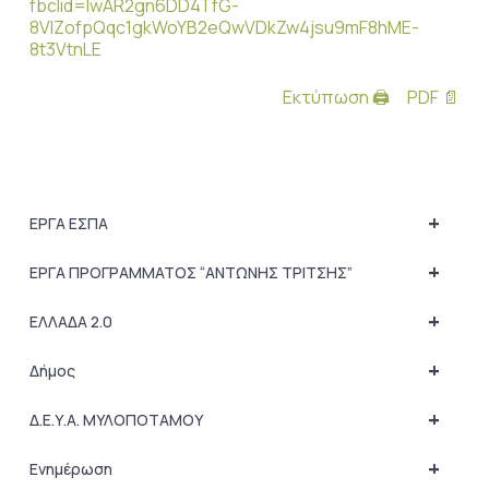
fbclid=IwAR2gn6DD4TfG-
8VlZofpQqc1gkWoYB2eQwVDkZw4jsu9mF8hME-
8t3VtnLE
Εκτύπωση 🖨
PDF 📄
+
ΕΡΓΑ ΕΣΠΑ
+
ΕΡΓΑ ΠΡΟΓΡΑΜΜΑΤΟΣ “ΑΝΤΩΝΗΣ ΤΡΙΤΣΗΣ”
+
ΕΛΛΑΔΑ 2.0
+
Δήμος
+
Δ.Ε.Υ.Α. ΜΥΛΟΠΟΤΑΜΟΥ
+
Ενημέρωση