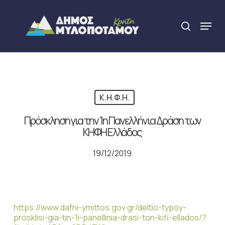
Skip
to
Menu
search
main
Close
content
Menu
Κ.Η.Φ.Η.
Πρόσκληση για την 1η Πανελλήνια Δράση των
ΚΗΦΗ Ελλάδος
19/12/2019
https://www.dafni-ymittos.gov.gr/deltio-typoy-
prosklisi-gia-tin-1i-panellinia-drasi-ton-kifi-ellados/?