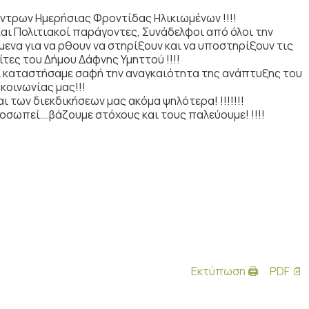
έντρων Ημερήσιας Φροντίδας Ηλικιωμένων !!!!
ί και Πολιτιακοί παράγοντες, Συνάδελφοι από όλοι την
ενα για να ρθουν να στηρίξουν και να υποστηρίξουν τις
ίτες του Δήμου Δάφνης Υμηττού !!!!
ι καταστήσαμε σαφή την αναγκαιότητα της ανάπτυξης του
κοινωνίας μας!!!
 των διεκδικήσεων μας ακόμα ψηλότερα! !!!!!!!
ροσωπεί….βάζουμε στόχους και τους παλεύουμε! !!!!
Εκτύπωση 🖨
PDF 📄