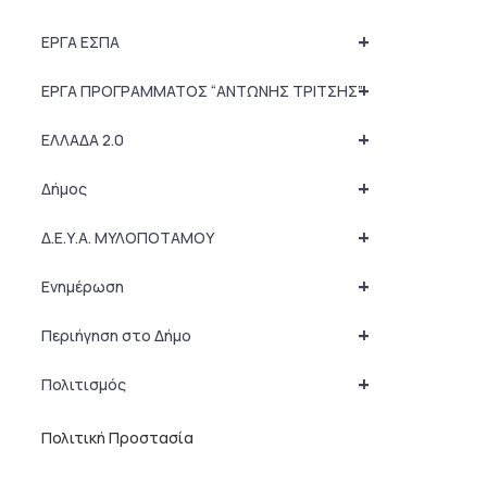
+
ΕΡΓΑ ΕΣΠΑ
+
ΕΡΓΑ ΠΡΟΓΡΑΜΜΑΤΟΣ “ΑΝΤΩΝΗΣ ΤΡΙΤΣΗΣ”
+
ΕΛΛΑΔΑ 2.0
+
Δήμος
+
Δ.Ε.Υ.Α. ΜΥΛΟΠΟΤΑΜΟΥ
+
Ενημέρωση
+
Περιήγηση στο Δήμο
+
Πολιτισμός
Πολιτική Προστασία