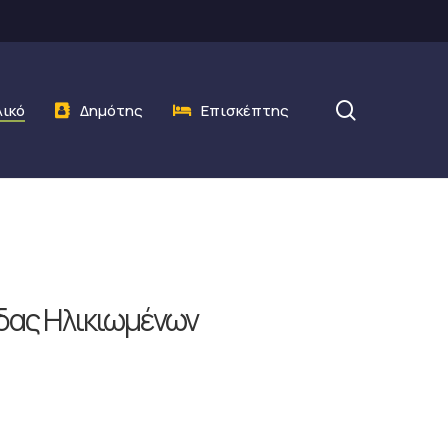
search
λικό
Δημότης
Επισκέπτης
δας Ηλικιωμένων