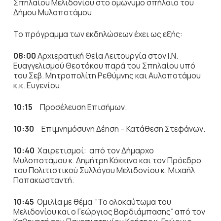
Σπηλαίου Μελιδονίου στο ομώνυμο σπήλαιο του
Δήμου Μυλοποτάμου.
Το πρόγραμμα των εκδηλώσεων έχει ως εξής:
08:00
Αρχιερατική Θεία Λειτουργία στον Ι.Ν.
Ευαγγελισμού Θεοτόκου παρά του Σπηλαίου υπό
του Σεβ. Μητροπολίτη Ρεθύμνης και Αυλοποτάμου
κ.κ. Ευγενίου.
10:15
Προσέλευση Επισήμων.
10:30
Επιμνημόσυνη Δέηση – Κατάθεση Στεφάνων.
10:40
Χαιρετισμοί: από τον Δήμαρχο
Μυλοποτάμου κ. Δημήτρη Κόκκινο και τον Πρόεδρο
του Πολιτιστικού Συλλόγου Μελιδονίου κ. Μιχαήλ
Παπακωσταντή.
10:45
Ομιλία με θέμα “Το ολοκαύτωμα του
Μελιδονίου και ο Γεώργιος Βαρδιάμπασης” από τον