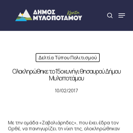
Skip
to
Menu
search
main
Close
content
Menu
Δελτία Τύπου Πολιτισμού
Ολοκληρώθηκε το 15ο κυνήγι θησαυρού Δήμου
Μυλοποτάμου
10/02/2017
Με την ομάδα «Ζαβολιάρηδες», που έχει έδρα τον
Ορθέ, να πανηγυρίζει τη νίκη της, ολοκληρώθηκαν