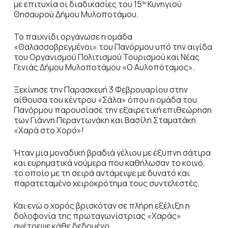
με επιτυχία οι διαδικασίες του 15
Κυνηγιού
ου
Θησαυρού Δήμου Μυλοποτάμου.
Το παιχνίδι οργάνωσε η ομάδα
«Θαλασσοβρεγμένοι» του Πανόρμου υπό την αιγίδα
του Οργανισμού Πολιτισμού Τουρισμού και Νέας
Γενιάς Δήμου Μυλοποτάμου «Ο Αυλοπόταμος».
Ξεκίνησε την Παρασκευή 3 Φεβρουαρίου στην
αίθουσα του κέντρου «Σάλα» όπου η ομάδα του
Πανόρμου παρουσίασε την εξαιρετική επιθεώρηση
των Γιάννη Περαντωνάκη και Βασίλη Σταματάκη
«Χαρά στο Χορό»!
Ήταν μια μοναδική βραδιά γέλιου με έξυπνη σάτιρα
και ευρηματικά νούμερα που καθήλωσαν το κοινό,
το οποίο με τη σειρά αντάμειψε με δυνατό και
παρατεταμένο χειροκρότημα τους συντελεστές.
Και ενώ ο χορός βρισκόταν σε πλήρη εξέλιξη η
δολοφονία της πρωταγωνίστριας «Χαράς»
ανέτρεψε κάθε δεδομένο.