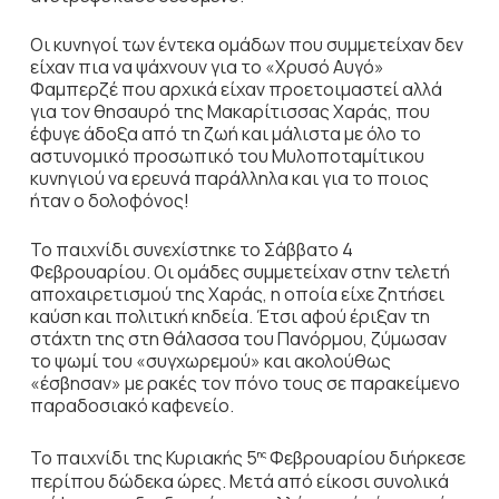
Οι κυνηγοί των έντεκα ομάδων που συμμετείχαν δεν
είχαν πια να ψάχνουν για το «Χρυσό Αυγό»
Φαμπερζέ που αρχικά είχαν προετοιμαστεί αλλά
για τον θησαυρό της Μακαρίτισσας Χαράς, που
έφυγε άδοξα από τη ζωή και μάλιστα με όλο το
αστυνομικό προσωπικό του Μυλοποταμίτικου
κυνηγιού να ερευνά παράλληλα και για το ποιος
ήταν ο δολοφόνος!
Το παιχνίδι συνεχίστηκε το Σάββατο 4
Φεβρουαρίου. Οι ομάδες συμμετείχαν στην τελετή
αποχαιρετισμού της Χαράς, η οποία είχε ζητήσει
καύση και πολιτική κηδεία. Έτσι αφού έριξαν τη
στάχτη της στη θάλασσα του Πανόρμου, ζύμωσαν
το ψωμί του «συγχωρεμού» και ακολούθως
«έσβησαν» με ρακές τον πόνο τους σε παρακείμενο
παραδοσιακό καφενείο.
Το παιχνίδι της Κυριακής 5
Φεβρουαρίου διήρκεσε
ης
περίπου δώδεκα ώρες. Μετά από είκοσι συνολικά