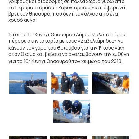
γρίφους και διαδρομές σε πολλά χωριά γύρω από
το Πέραμα, η ομάδα «Ζαβολιάρηδες» κατάφερε να
βρει τον θησαυρό, που δεν ήταν άλλος από ένα
χρυσό αυγό!
Έτσι το 15
Κυνήγι Θησαυρού Δήμου Μυλοποτάμου,
ο
πέρασε στην ιστορία με τους «Ζαβολιάρηδες» να
κάνουν τον γύρο του θριάμβου για την 1
τους νίκη
η
στον θεσμό και βέβαια να αναλαμβάνουν την ευθύνη
για το 16
Κυνήγι Θησαυρού τον χειμώνα του 2018.
ο