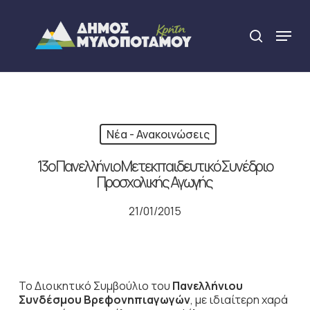
Skip
to
Menu
search
main
Close
content
Menu
Νέα - Ανακοινώσεις
13ο Πανελλήνιο Μετεκπαιδευτικό Συνέδριο
Προσχολικής Αγωγής
21/01/2015
Το Διοικητικό Συμβούλιο του
Πανελλήνιου
Συνδέσμου Βρεφονηπιαγωγών
, με ιδιαίτερη χαρά