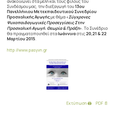
ανακοινώνει στα μέλη και τους φίλους του
Συνδέσμου μας, την διεξαγωγή του
13ου
Πανελλήνιου Μετεκπαιδευτικού Συνεδρίου
Προσχολικής Αγωγής
με θέμα «
Σύγχρονες
Ψυχοπαιδαγωγικές Προσεγγίσεις Στην
Προσχολική Αγωγή. Θεωρία & Πράξη
». Το Συνέδριο
θα πραγματοποιηθεί στα
Ιωάννινα
στις
20,21 & 22
Μαρτίου 2015
.
http://www.pasyvn.gr
Εκτύπωση 🖨
PDF 📄