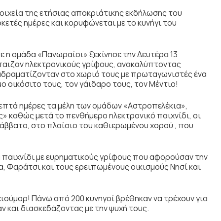
στοιχεία της ετήσιας αποκριάτικης εκδήλωσης του
κετές ημέρες και κορυφώνεται με το κυνήγι του
ε η ομάδα «Πανωραίοι» ξεκίνησε την Δευτέρα 13
έπαιζαν ηλεκτρονικούς γρίφους, ανακαλύπτοντας
ιαδραματίζονταν στο χωριό τους με πρωταγωνιστές ένα
ο οικόσιτο τους, τον γάιδαρο τους, τον Μέντιο!
επτά ημέρες τα μέλη των ομάδων «Αστροπελέκια»,
ες» καθώς μετά το πενθήμερο ηλεκτρονικό παιχνίδι, οι
Σάββατο, στο πλαίσιο του καθιερωμένου χορού , που
α παιχνίδι με ευρηματικούς γρίφους που αφορούσαν την
, Φαράτσι και τους ερειπωμένους οικισμούς Νησί και
χιούμορ! Πάνω από 200 κυνηγοί βρέθηκαν να τρέχουν για
ν και διασκεδάζοντας με την ψυχή τους.