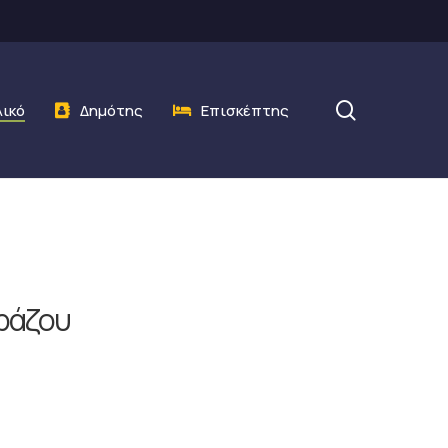
search
λικό
Δημότης
Επισκέπτης
αράζου