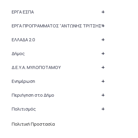
+
ΕΡΓΑ ΕΣΠΑ
+
ΕΡΓΑ ΠΡΟΓΡΑΜΜΑΤΟΣ “ΑΝΤΩΝΗΣ ΤΡΙΤΣΗΣ”
+
ΕΛΛΑΔΑ 2.0
+
Δήμος
+
Δ.Ε.Υ.Α. ΜΥΛΟΠΟΤΑΜΟΥ
+
Ενημέρωση
+
Περιήγηση στο Δήμο
+
Πολιτισμός
Πολιτική Προστασία