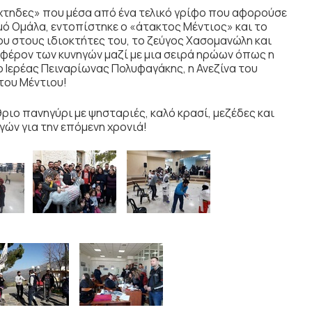
χτηδες» που μέσα από ένα τελικό γρίφο που αφορούσε
ό Ομάλα, εντοπίστηκε ο «άτακτος Μέντιος» και το
ου στους ιδιοκτήτες του, το ζεύγος Χασομανώλη και
φέρον των κυνηγών μαζί με μια σειρά ηρώων όπως η
 Ιερέας Πειναρίωνας Πολυφαγάκης, η Ανεζίνα του
του Μέντιου!
ριο πανηγύρι με ψησταριές, καλό κρασί, μεζέδες και
γών για την επόμενη χρονιά!