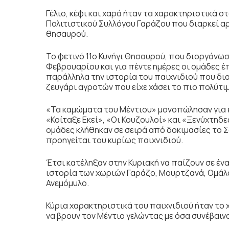
Γέλιο, κέφι και χαρά ήταν τα χαρακτηριστικά 
Πολιτιστικού Συλλόγου Γαράζου που διαρκεί αρ
θησαυρού.
Το φετινό 11ο Κυνήγι Θησαυρού, που διοργάνωσ
Φεβρουαρίου και για πέντε ημέρες οι ομάδες 
παράλληλα την ιστορία του παιχνιδιού που δ
ζευγάρι αγροτών που είχε χάσει το πιο πολύτιμ
«Τα καμώματα του Μέντιου» μονοπώλησαν για 
«Κοίταξε Εκεί», «Οι Κουζουλοί» και «Ξενύχτηδ
ομάδες κλήθηκαν σε σειρά από δοκιμασίες το 
προηγείται του κυρίως παιχνιδιού.
Έτσι κατέληξαν στην Κυριακή να παίζουν σε έν
ιστορία των χωριών Γαράζο, Μουρτζανά, Ομάλα
Ανεμόμυλο.
Κύρια χαρακτηριστικά του παιχνιδιού ήταν το 
να βρουν τον Μέντιο γελώντας με όσα συνέβαινα