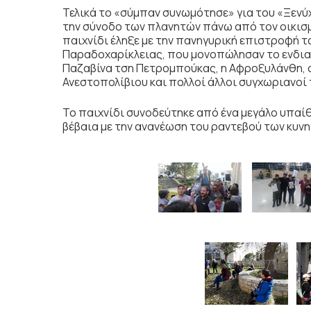
Τελικά το «σύμπαν συνωμότησε» για του «Ξενύ
την σύνοδο των πλανητών πάνω από τον οικισμ
παιχνίδι έληξε με την πανηγυρική επιστροφή τ
Παραδοχαρίκλειας, που μονοπώλησαν το ενδια
Παζαβίνα τση Πετρομπούκας, η Αφροξυλάνθη, ο
Ανεστοπολίβιου και πολλοί άλλοι συγχωριανοί 
Το παιχνίδι συνοδεύτηκε από ένα μεγάλο υπαίθ
βέβαια με την ανανέωση του ραντεβού των κυνη