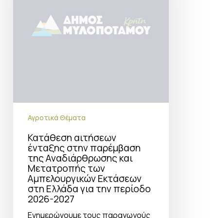
της
Αναδιάρθρωσης
και
Μετατροπής
των
Aμπελουργικών
Eκτάσεων
στη
Ελλάδα
για
την
περίοδο
2026-
Αγροτικά Θέματα
2027
Κατάθεση αιτήσεων
ένταξης στην παρέμβαση
της Αναδιάρθρωσης και
Μετατροπής των
Aμπελουργικών Eκτάσεων
στη Ελλάδα για την περίοδο
2026-2027
Ενημερώνουμε τους παραγωγούς