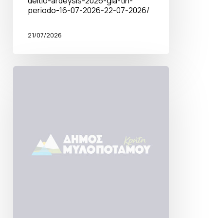
deltio-ardeysis-2026-gia-tin-
periodo-16-07-2026-22-07-2026/
21/07/2026
Ανακοίνωση
για
την
έναρξη
υποβολής
αιτήσεων
ΕΕΤΑΑ
2026–
2027