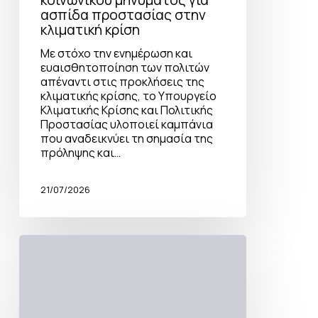
ασπίδα προστασίας στην
κλιματική κρίση
Με στόχο την ενημέρωση και
ευαισθητοποίηση των πολιτών
απέναντι στις προκλήσεις της
κλιματικής κρίσης, το Υπουργείο
Κλιματικής Κρίσης και Πολιτικής
Προστασίας υλοποιεί καμπάνια
που αναδεικνύει τη σημασία της
πρόληψης και…
21/07/2026
Δελτίο
άρδευσης
2026
από
16/07
έως