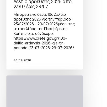
Δελτίο άρδευσης 2026 από
23/07 έως 29/07
Μπορείτε να δείτε 10ο Δελτίο
άρδευσης 2026 για την περίοδο:
23/07/2026 – 29/07/2026μέσω της
ιστοσελίδας της Περιφέρειας
Κρήτης στο σύνδεσμο:
https://www.crete.gov.gr/10o-
deltio-ardeysis-2026-gia-tin-
periodo-23-07-2026-29-07-2026/
24/07/2026
Άμεση
και
συντονισμένη
επέμβαση
στην
Κράνα
–