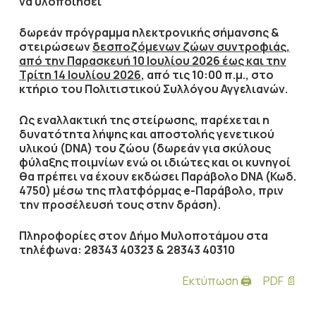
να υλοποιήσει
δωρεάν πρόγραμμα ηλεκτρονικής σήμανσης &
στειρώσεων
δεσποζόμενων ζώων συντροφιάς,
από την Παρασκευή 10 Ιουλίου 2026 έως και την
Τρίτη 14 Ιουλίου 2026
, από τις 10:00 π.μ., στο
κτήριο του Πολιτιστικού Συλλόγου Αγγελιανών.
Ως εναλλακτική της στείρωσης, παρέχεται η
δυνατότητα λήψης και αποστολής γενετικού
υλικού (
DNA
) του ζώου (δωρεάν για σκύλους
φύλαξης ποιμνίων ενώ οι ιδιώτες και οι κυνηγοί
θα πρέπει να έχουν εκδώσει Παράβολο
DNA
(Κωδ.
4750) μέσω της πλατφόρμας
e
-Παράβολο, πριν
την προσέλευσή τους στην δράση).
Πληροφορίες στον Δήμο Μυλοποτάμου στα
τηλέφωνα: 28343 40323 & 28343 40310
Εκτύπωση 🖨
PDF 📄