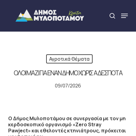
Skip
to
Menu
search
main
Close
content
Menu
Αγροτικά Θέματα
ΟΛΟΙ ΜΑΖΙ ΓΙΑ ΕΝΑΝ ΔΗΜΟ ΧΩΡΙΣ ΑΔΕΣΠΟΤΑ
09/07/2026
Ο Δήμος Μυλοποτάμου σε συνεργασία με τον μη
κερδοσκοπικό οργανισμό «
Zero
Stray
Pawject
»
και εθελοντές κτηνιάτρους, πρόκειται