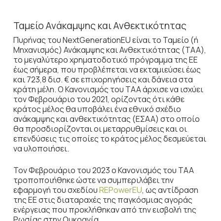
Ταμείο Ανάκαμψης και Ανθεκτικότητας
Πυρήνας του NextGenerationEU είναι το Ταμείο (ή
Μηχανισμός) Ανάκαμψης και Ανθεκτικότητας (ΤΑΑ),
το μεγαλύτερο χρηματοδοτικό πρόγραμμα της ΕΕ
έως σήμερα, που προβλέπεται να εκταμιεύσει έως
και 723,8 δισ. € σε επιχορηγήσεις και δάνεια στα
κράτη μέλη. Ο Κανονισμός του ΤΑΑ άρχισε να ισχύει
τον Φεβρουάριο του 2021, ορίζοντας ότι κάθε
κράτος μέλος θα υποβάλει ένα εθνικό σχέδιο
ανάκαμψης και ανθεκτικότητας (EΣΑΑ) στο οποίο
θα προσδιορίζονται οι μεταρρυθμίσεις και οι
επενδύσεις τις οποίες το κράτος μέλος δεσμεύεται
να υλοποιήσει.
Τον Φεβρουάριο του 2023 ο Κανονισμός του ΤΑΑ
τροποποιήθηκε ώστε να συμπεριλάβει την
εφαρμογή του σχεδίου
REPowerEU
, ως αντίδραση
της ΕΕ στις διαταραχές της παγκόσμιας αγοράς
ενέργειας που προκλήθηκαν από την εισβολή της
Ρωσίας στην Ουκρανία.