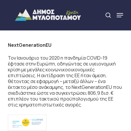
Skip
to
Menu
search
main
Close
content
Menu
NextGenerationEU
Τον Ιανουάριο του 2020 η πανδημία COVID-19
έφτασε στην Ευρώπη, οδηγώντας σε υγειονομική
κρίση με μεγάλες κοινωνικοοικονομικές
επιπτώσεις. Η αντίδραση της ΕΕ ήταν άμεση,
θέτοντας σε εφαρμογή – μεταξύ άλλων – ένα
έκτακτο μέσο ανάκαμψης, το NextGenerationEU που
σχεδιάστηκε ώστε να συγκεντρώσει 806,9 δισ. €
επιπλέον του τακτικού προϋπολογισμού της ΕΕ
στις χρηματοπιστωτικές αγορές.