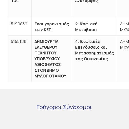
Τ.Α.
Ανάκαμψης
5190859
Εκσυγχρονισμός
2. Ψηφιακή
ΔΗΜ
των ΚΕΠ
Μετάβαση
ΜΥΛ
5155126
ΔΗΜΙΟΥΡΓΙΑ
4. Ιδιωτικές
ΔΗΜ
ΕΛΕΥΘΕΡΟΥ
Επενδύσεις και
ΜΥΛ
ΤΕΧΝΗΤΟΥ
Μετασχηματισμός
ΥΠΟΒΡΥΧΙΟΥ
της Οικονομίας
ΑΞΙΟΘΕΑΤΟΣ
ΣΤΟΝ ΔΗΜΟ
ΜΥΛΟΠΟΤΑΜΟΥ
Γρήγοροι
Σύνδεσμοι