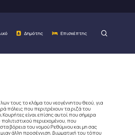
search
λικό
Δημότης
Επισκέπτης
λων τους το κλάμα του νεογέννητου θεού, για
ιρά πόλεις που περιτρέχουν τα ριζά του
ι Κουρήτες είναι επίσης αυτοί που σήμερα
 πολιτιστικού περιεχομένου, που
στα βόρεια του νομού Ρεθύμνου και μη σας
 μιαν άλλη προσέγγιση, βιωματική του τόπου