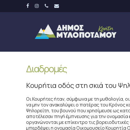
Skip
facebook
instagram
phone
email
to
main
content
Διαδρομές
Κουρήτια οδός στη σκιά του Ψη
Οι Κουρήτες ήταν, σύμφωνα με τη μυθολογία, ο
να μην τον ανακαλύψει ο πατέρας του Κρόνος κ
Ψηλορείτη, του βουνού που χρησίμευσε ως κατ
αποτέλεσαν πηγή έμπνευσης για την ονομασία 
οργανώνονται με επίκεντρο τις βορειοδυτικές
μπερδέψει η ονομασία Οικομουσείο Κουρητία Οδ