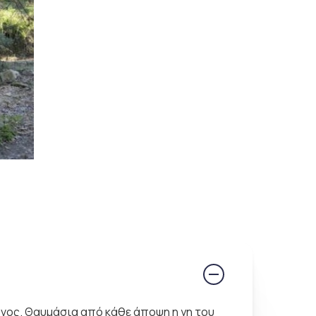
ώνος. Θαυµάσια από κάθε άποψη η γη του