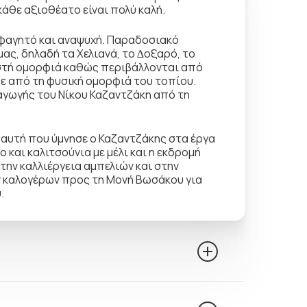
άθε αξιοθέατο είναι πολύ καλή.
 φαγητό και αναψυχή. Παραδοσιακό
ας, δηλαδή τα Χελιανά, το ∆οξαρό, το
ιστή οµορφιά καθώς περιβάλλονται από
ε από τη φυσική οµορφιά του τοπίου.
ταγωγής του Νίκου Καζαντζάκη από τη
 αυτή που ύµνησε ο Καζαντζάκης στα έργα
 και καλιτσούνια µε µέλι και η εκδροµή
την καλλιέργεια αµπελιών και στην
ν καλογέρων προς τη Μονή Βωσάκου για
.
ου µας οδηγεί στον ορεινό Μυλοπόταµο.
 Βρύση Γαράζου. Περιοχή ιδιαίτερου