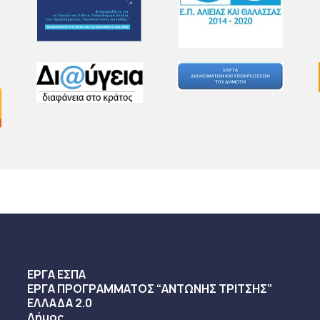
πάµε απέναντι στην Αγιά. Πολυβραβευµένο χωριό για την κ
ίσουµε τη διαδικασία παραγωγής κάρβουνου στα δεκάδες 
ΕΡΓΑ ΕΣΠΑ
ΕΡΓΑ ΠΡΟΓΡΑΜΜΑΤΟΣ “ΑΝΤΩΝΗΣ ΤΡΙΤΣΗΣ”
ΕΛΛΑΔΑ 2.0
Δήμος