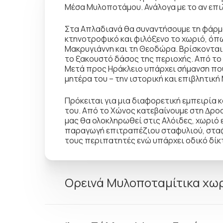
Μέσα Μυλοποτάµου. Ανάλογα µε το αν επιλ
Στα Απλαδιανά θα συναντήσουµε τη φάρµα
κτηνοτροφικό και φιλόξενο το χωριό, όπω
Μακρυγιάννη και τη Θεοδώρα. Βρίσκοντα
το ξακουστό δάσος της περιοχής. Από το
Μετά προς Ηράκλειο υπάρχει σήµανση που
µητέρα του – την ιστορική και επιβλητικ
Πρόκειται για µια διαφορετική εµπειρία 
του. Από το Χώνος κατεβαίνουµε στη ∆ροσι
µας θα ολοκληρωθεί στις Αλόιδες, χωριό
παραγωγή επιτραπέζιου σταφυλιού, σταφί
τους περιπατητές ενώ υπάρχει οδικό δίκτ
Ορεινά Μυλοποταµίτικα χωρ
Μόλις πεντακόσια µέτρα από τα Μουρτζαν
Πριν όµως στρίψουµε µπορούµε να συνεχί