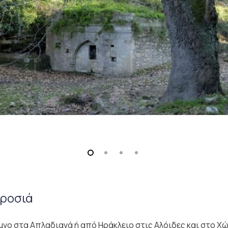
∆ροσιά
µνο στα Απλαδιανά ή από Ηράκλειο στις Αλόιδες και στο Χ