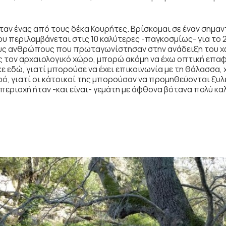
ήταν ένας από τους δέκα Κουρήτες. Βρίσκομαι σε έναν σημα
 περιλαμβάνεται στις 10 καλύτερες -παγκοσμίως- για το 20
ους ανθρώπους που πρωταγωνίστησαν στην ανάδειξη του χώ
ς τον αρχαιολογικό χώρο, μπορώ ακόμη να έχω οπτική επαφ
κε εδώ, γιατί μπορούσε να έχει επικοινωνία με τη θάλασσα,
ό, γιατί οι κάτοικοί της μπορούσαν να προμηθεύονται ξυλε
 η περιοχή ήταν -και είναι- γεμάτη με άφθονα βότανα πολύ κ