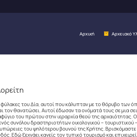
Αρχική
Αρχειακό Υ
λορείτη
ι φύλακες του Δία, αυτοί που κάλυπταν με το θόρυβο των όπ
αι τον θανατώσει. Αυτοί έδωσαν τα ονόματά τους σε μια σε
αφύγιο του πρώτου στην ιεραρχία θεού της αρχαιότητας. Ο
ενός συνόλου δραστηριοτήτων οικολογικού – τουριστικού –
 υπώρειες του ψηλότερου βουνού της Κρήτης. Βρισκόμαστε 
ός. Εδώ ξεχνάει κανείς τον τυπικό τουρισμό και επιχειρεί