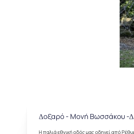
∆οξαρό - Μονή Βωσσάκου -
Η παλιά εθνική οδός µας οδηγεί από Ρέθυ