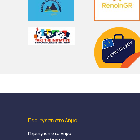
Αφού ξεναγηθούµε στον παλιό οικισµό θα 
βρούµε παραδοσιακά υφαντά και θα γνωρ
Περιήγηση στο Δήμο
Περιήγηση στο Δήμο