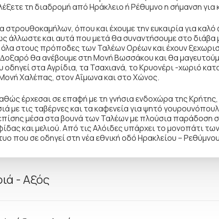
έξετε τη διαδροµή από Ηράκλειο ή Ρέθυµνο η σήµανση για κ
 στρουθοκαµήλων, όπου και έχουµε την ευκαιρία για καλό
ς άλλωστε και αυτά που µετά θα συναντήσουµε στο διάβα µ
ι όλα στους πρόποδες των Ταλέων Ορέων και έχουν ξεχωρ
 ∆οξαρό θα ανέβουµε στη Μονή Βωσσάκου και θα µαγευτούµ
 οδηγεί στα Αγρίδια, τα Τσαχιανά, το Κρυονέρι -χωριό κα
ή Μονή Χαλέπας, στον Αΐµωνα και στο Χώνος.
καθώς έρχεσαι σε επαφή µε τη γνήσια ενδοχώρα της Κρήτης,
ά µε τις ταβέρνες και τα καφενεία για ψητό γουρουνόπουλο
 επίσης µέσα στα βουνά των Ταλέων µε πλούσια παράδοση σ
δας και µελιού. Από τις Αλόιδες υπάρχει το µονοπάτι τω
υο που σε οδηγεί στη νέα εθνική οδό Ηρακλείου – Ρεθύµνου
ιά - Αξός
ά επί της παλιάς εθνικής οδού βρίσκεται η διακλάδωση π
σουµε λίγα µέτρα παρακάτω και να επισκεφθούµε την Κάτω