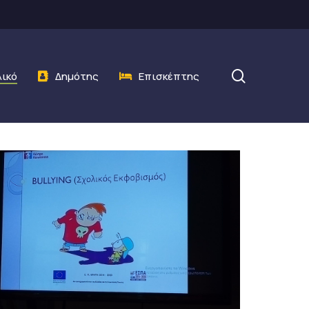
search
λικό
Δημότης
Επισκέπτης
Office 365
Outlook Live