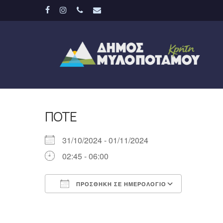
Skip
facebook
instagram
phone
email
to
main
content
ΠΌΤΕ
31/10/2024 - 01/11/2024
02:45 - 06:00
ΠΡΟΣΘΉΚΗ ΣΕ ΗΜΕΡΟΛΌΓΙΟ
Λήψη ICS
Ημερολό