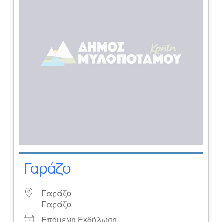
Γαράζο
Γαράζο
Γαράζο
Επόμενη Εκδήλωση