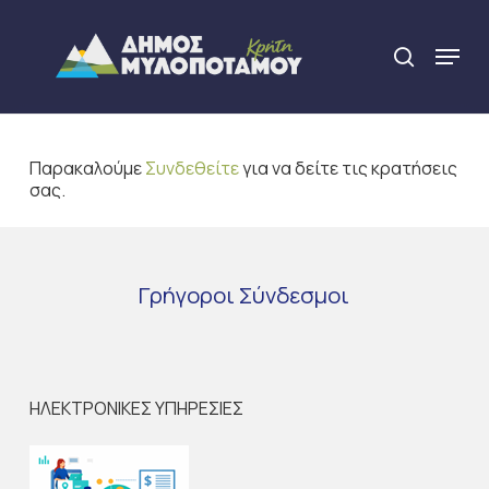
Skip
to
Menu
search
main
Close
content
Menu
Παρακαλούμε
Συνδεθείτε
για να δείτε τις κρατήσεις
σας.
Γρήγοροι
Σύνδεσμοι
ΗΛΕΚΤΡΟΝΙΚΕΣ ΥΠΗΡΕΣΙΕΣ